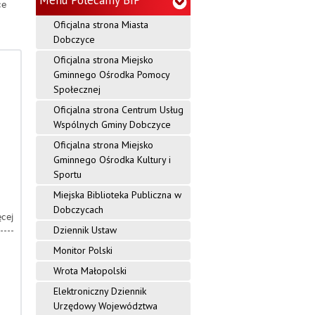
Menu Polecamy BIP
ce
a
Oficjalna strona Miasta
c
Dobczyce
Oficjalna strona Miejsko
y
Gminnego Ośrodka Pomocy
j
Społecznej
Oficjalna strona Centrum Usług
n
Wspólnych Gminy Dobczyce
y
Oficjalna strona Miejsko
Gminnego Ośrodka Kultury i
G
Sportu
m
Miejska Biblioteka Publiczna w
Dobczycach
i
ęcej
Dziennik Ustaw
n
Monitor Polski
y
Wrota Małopolski
D
Elektroniczny Dziennik
Urzędowy Województwa