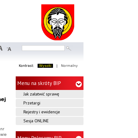
S
e
r
w
Szukaj
Formularz
i
wyszukiwania
s
Kontrast:
Wysoki
|
Normalny
I
Menu na skróty BIP
n
Jak załatwić sprawę
f
nej
Przetargi
o
Rejestry i ewidencje
Sesja ONLINE
r
 nr
m
awie