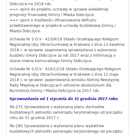
Dobczyce na 2018 rok,
==> opinii do projektu uchwały w sprawie wieloletniej
prognozy finansowej Gminy i Miasta Dobczyce,
==> opinii o możliwości sfinansowania deficytu
przedstawionego w projekcie uchwały budżetowej Gminy i
Miasta Dobczyce.
Uchwała Nr S.O.V - 423/9/18 Składu Orzekającego Kolegium
Regionalnej Izby Obrachunkowej w Krakowie z dnia 13 kwietnia
2018 r. w sprawie: zaopinownia sprawozdania z wykonania
budżetu Gminy Dobczyce za rok 2017 wraz z informacją o
stanie mienia komunalnego Gminy Dobczyce.
Uchwała Nr S.O.V - 424/12/18 Składu Orzekającego Kolegium
Regionalnej Izby Obrachunkowej w Krakowie z dnia 11 maja
2018 r. w sprawie: zaopiniowania wniosku Komisji Rewizyjnej
Rady Miejskiej w Dobczycach odnośnie absolutorium dla
Burmistrza Gminy i Miasta Dobczyce za 2017 rok.
Sprawozdania od 1 stycznia do 31 grudnia 2017 roku
Rb-27S Sprawozdanie z wykonania planu dochodów
budżetowych jednostki samorządu terytorialnego od początku
roku do 31 grudnia 2017 r.
Rb-28S Sprawozdanie z wykonania planu wydatków
budżetowych jednostki samorządu terytorialnego od początku