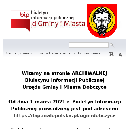
S
e
r
w
Szukaj
Formularz
i
wyszukiwania
Strona główna
»
Budżet
»
Historia zmian
»
Historia zmian
s
I
Witamy na stronie
ARCHIWALNEJ
Biuletynu Informacji Publicznej
n
Urzędu Gminy i Miasta Dobczyce
f
Od dnia 1 marca 2021 r. Biuletyn Informacji
o
Publicznej prowadzony jest pod adresem:
r
https://bip.malopolska.pl/ugimdobczyce
m