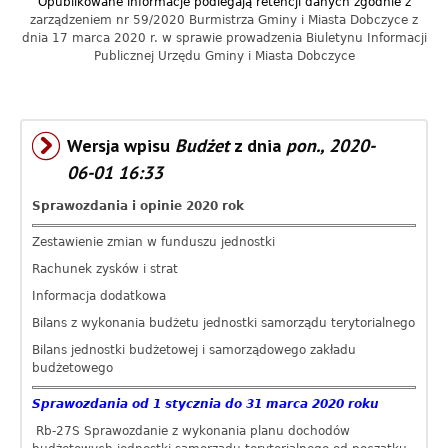
Opublikowane informacje podlegają retencji danych zgodnie z
a
zarządzeniem nr 59/2020 Burmistrza Gminy i Miasta Dobczyce z
dnia 17 marca 2020 r. w sprawie prowadzenia Biuletynu Informacji
c
Publicznej Urzędu Gminy i Miasta Dobczyce
y
j
Wersja wpisu
Budżet
z dnia
pon., 2020-
n
06-01 16:33
y
Sprawozdania i opinie 2020 rok
G
Zestawienie zmian w funduszu jednostki
m
Rachunek zysków i strat
Informacja dodatkowa
i
Bilans z wykonania budżetu jednostki samorządu terytorialnego
n
Bilans jednostki budżetowej i samorządowego zakładu
budżetowego
y
Sprawozdania od 1 stycznia do 31 marca 2020 roku
D
Rb-27S Sprawozdanie z wykonania planu dochodów