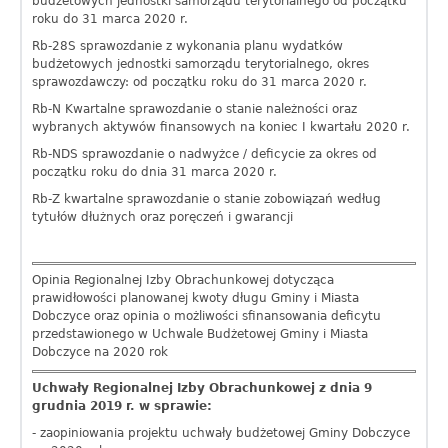
o
budżetowych jednostki samorządu terytorialnego od początku
roku do 31 marca 2020 r.
b
Rb-28S sprawozdanie z wykonania planu wydatków
budżetowych jednostki samorządu terytorialnego, okres
c
sprawozdawczy: od początku roku do 31 marca 2020 r.
z
Rb-N Kwartalne sprawozdanie o stanie należności oraz
wybranych aktywów finansowych na koniec I kwartału 2020 r.
y
Rb-NDS sprawozdanie o nadwyżce / deficycie za okres od
początku roku do dnia 31 marca 2020 r.
c
Rb-Z kwartalne sprawozdanie o stanie zobowiązań według
e
tytułów dłużnych oraz poręczeń i gwarancji
Opinia Regionalnej Izby Obrachunkowej dotycząca
prawidłowości planowanej kwoty długu Gminy i Miasta
Dobczyce oraz opinia o możliwości sfinansowania deficytu
przedstawionego w Uchwale Budżetowej Gminy i Miasta
Dobczyce na 2020 rok
Uchwały Regionalnej Izby Obrachunkowej z dnia 9
grudnia 2019 r. w sprawie:
- zaopiniowania projektu uchwały budżetowej Gminy Dobczyce