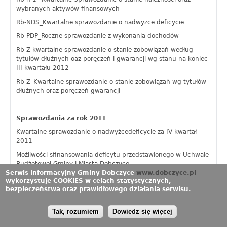
wybranych aktywów finansowych
Rb-NDS_Kwartalne sprawozdanie o nadwyżce deficycie
Rb-PDP_Roczne sprawozdanie z wykonania dochodów
Rb-Z kwartalne sprawozdanie o stanie zobowiązań według
tytułów dłużnych oaz poręczeń i gwarancji wg stanu na koniec
III kwartału 2012
Rb-Z_Kwartalne sprawozdanie o stanie zobowiązań wg tytułów
dłużnych oraz poręczeń gwarancji
Sprawozdania za rok 2011
Kwartalne sprawozdanie o nadwyżcedeficycie za IV kwartał
2011
Możliwości sfinansowania deficytu przedstawionego w Uchwale
Budżetowej Gminy i Miasta Dobczyce
Serwis Informacyjny Gminy Dobczyce
www.dobczyce.pl
Pawidłowości planowanej kwoty długu Gminy i Miasta Dobczyce
wykorzystuje COOKIES w celach statystycznych,
bezpieczeństwa oraz prawidłowego działania serwisu.
Uchwały RIO z dnia 30.01.2018
Rb-27S Sprawozdanie z wykonania planu dochodów
Tak, rozumiem
Dowiedz się więcej
budżetowych jednostki samorządu terytorialnego od początku
roku do 31.12.2017