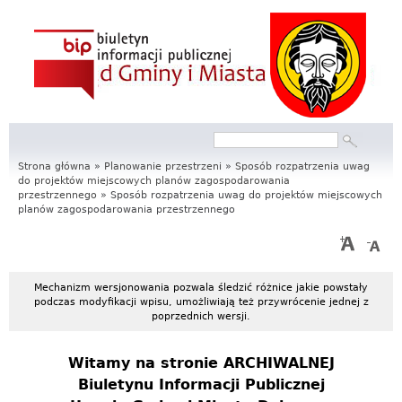
S
e
r
w
Szukaj
Formularz
i
wyszukiwania
Strona główna
»
Planowanie przestrzeni
»
Sposób rozpatrzenia uwag
do projektów miejscowych planów zagospodarowania
s
przestrzennego
»
Sposób rozpatrzenia uwag do projektów miejscowych
planów zagospodarowania przestrzennego
I
n
f
Mechanizm wersjonowania pozwala śledzić różnice jakie powstały
podczas modyfikacji wpisu, umożliwiają też przywrócenie jednej z
poprzednich wersji.
o
r
Witamy na stronie
ARCHIWALNEJ
Biuletynu Informacji Publicznej
m