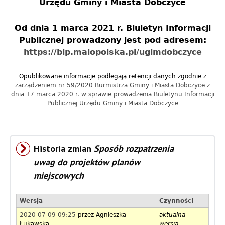
Urzędu Gminy i Miasta Dobczyce
a
c
Od dnia 1 marca 2021 r. Biuletyn Informacji
Publicznej prowadzony jest pod adresem:
y
https://bip.malopolska.pl/ugimdobczyce
j
Opublikowane informacje podlegają retencji danych zgodnie z
n
zarządzeniem nr 59/2020 Burmistrza Gminy i Miasta Dobczyce z
dnia 17 marca 2020 r. w sprawie prowadzenia Biuletynu Informacji
y
Publicznej Urzędu Gminy i Miasta Dobczyce
G
m
Historia zmian
Sposób rozpatrzenia
i
uwag do projektów planów
n
miejscowych
y
Wersja
Czynności
D
2020-07-09 09:25
przez
Agnieszka
aktualna
Łukawska
wersja