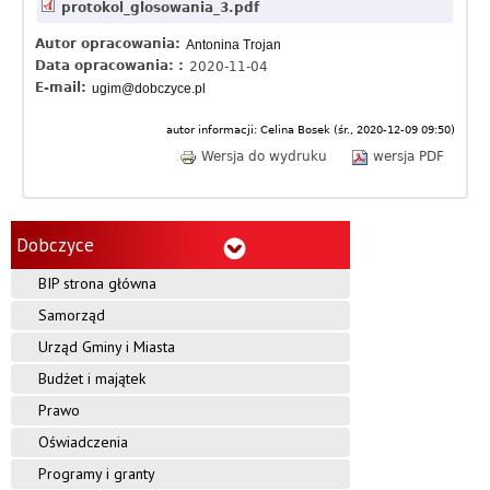
o
protokol_glosowania_3.pdf
b
Autor opracowania:
Antonina Trojan
Data opracowania: :
2020-11-04
c
E-mail:
ugim@dobczyce.pl
z
autor informacji:
Celina Bosek
(
śr., 2020-12-09 09:50
)
Wersja do wydruku
y
wersja PDF
c
e
Dobczyce
BIP strona główna
Samorząd
Urząd Gminy i Miasta
Budżet i majątek
Prawo
Oświadczenia
Programy i granty