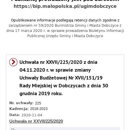
a
https://bip.malopolska.pl/ugimdobczyce
c
Opublikowane informacje podlegają retencji danych zgodnie z
y
zarządzeniem nr 59/2020 Burmistrza Gminy i Miasta Dobczyce z
dnia 17 marca 2020 r. w sprawie prowadzenia Biuletynu Informacji
j
Publicznej Urzędu Gminy i Miasta Dobczyce
n
y
Uchwała nr XXVII/225/2020 z dnia
G
04.11.2020 r. w sprawie zmiany
Uchwały Budżetowej Nr XVII/151/19
m
Rady Miejskiej w Dobczycach z dnia 30
i
grudnia 2019 roku.
n
Nr. uchwały:
225
Kadencja:
2018-2023
y
Data:
2020-11-04
D
Uchwała nr XXVII/225/2020