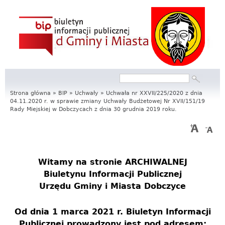
S
e
r
w
Szukaj
Formularz
i
wyszukiwania
Strona główna
»
BIP
»
Uchwały
»
Uchwała nr XXVII/225/2020 z dnia
04.11.2020 r. w sprawie zmiany Uchwały Budżetowej Nr XVII/151/19
s
Rady Miejskiej w Dobczycach z dnia 30 grudnia 2019 roku.
I
n
f
Witamy na stronie
ARCHIWALNEJ
Biuletynu Informacji Publicznej
o
Urzędu Gminy i Miasta Dobczyce
r
Od dnia 1 marca 2021 r. Biuletyn Informacji
m
Publicznej prowadzony jest pod adresem: