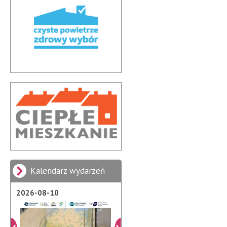
Kalendarz wydarzeń
2026-08-10
2026-08-21