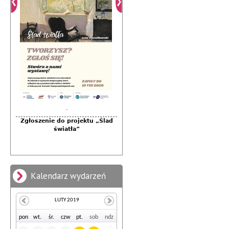
.
.
Zgłoszenie do projektu „Ślad
Warsztaty artystyczno-
integracyjne towarzyszące
światła”
projektowi "Ślad światła" (III -
pejzaż)
Kalendarz wydarzeń
LUTY 2019
po
n
wt
.
śr
.
cz
w
pt
.
so
b
nd
z