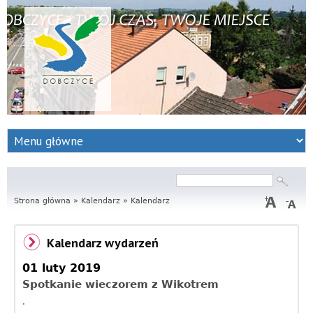
S
e
r
Szukaj
Formularz
wyszukiwania
Strona główna
w
»
Kalendarz
»
Kalendarz
i
Kalendarz wydarzeń
s
01 luty 2019
I
Spotkanie wieczorem z Wikotrem
.
n