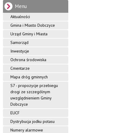
i
i
i
Menu
k
a
n
o
t
Aktualności
t
a
y
Gmina i Miasto Dobczyce
r
S
e
t
Urząd Gminy i Miasta
D
m
r
o
Samorząd
o
n
Inwestycje
y
b
Ochrona środowiska
c
Cmentarze
z
Mapa dróg gminnych
S7 - propozycje przebiegu
y
drogi ze szczególnym
uwzględnieniem Gminy
c
Dobczyce
e
EUCF
Dystrybucja jodku potasu
Numery alarmowe