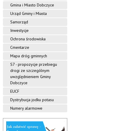
i
Gmina i Miasto Dobczyce
e
-
n
Urząd Gminy i Miasta
B
i
Samorząd
y
b
Inwestycje
l
D
i
Ochrona środowiska
o
o
Cmentarze
t
e
b
Mapa dróg gminnych
k
a
S7 - propozycje przebiegu
c
M
drogi ze szczególnym
i
z
uwzględnieniem Gminy
e
Dobczyce
j
y
s
EUCF
k
c
Dystrybucja jodku potasu
a
F
e
Numery alarmowe
i
l
i
a