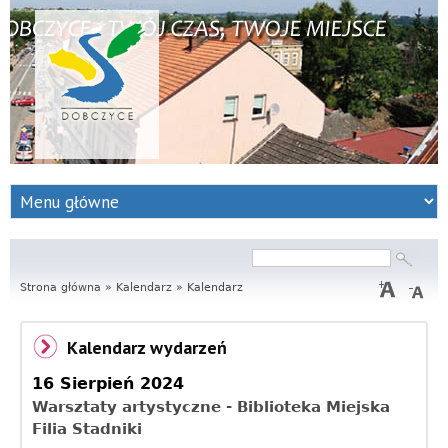
S
e
r
Szukaj
Formularz
wyszukiwania
Strona główna
w
»
Kalendarz
»
Kalendarz
i
Kalendarz wydarzeń
s
16 Sierpień 2024
I
Warsztaty artystyczne - Biblioteka Miejska
Filia Stadniki
n