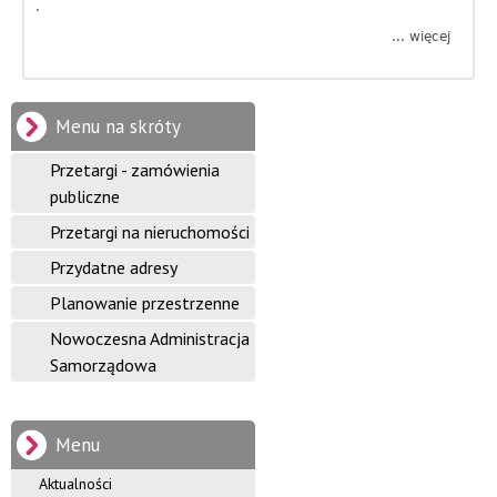
.
f
... więcej
a
b
o
o
u
r
t
Menu na skróty
W
m
a
Przetargi - zamówienia
r
a
publiczne
s
z
c
Przetargi na nieruchomości
t
a
y
Przydatne adresy
t
y
Planowanie przestrzenne
j
a
Nowoczesna Administracja
r
n
t
Samorządowa
y
y
s
t
G
y
Menu
c
m
z
Aktualności
n