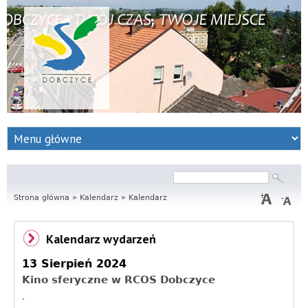
S
e
r
Szukaj
Formularz
wyszukiwania
Strona główna
w
»
Kalendarz
»
Kalendarz
i
Kalendarz wydarzeń
s
13 Sierpień 2024
I
Kino sferyczne w RCOS Dobczyce
.
n