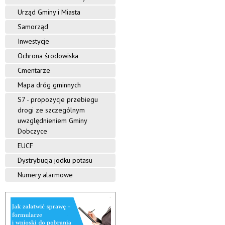
i
b
Urząd Gminy i Miasta
c
n
z
Samorząd
y
y
Inwestycje
c
e
Ochrona środowiska
D
Cmentarze
o
Mapa dróg gminnych
b
S7 - propozycje przebiegu
drogi ze szczególnym
c
uwzględnieniem Gminy
z
Dobczyce
EUCF
y
Dystrybucja jodku potasu
c
Numery alarmowe
e