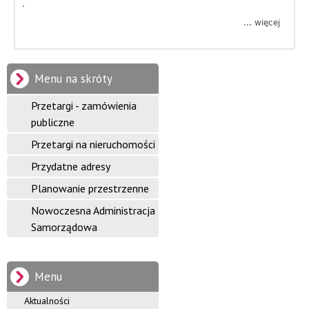
.
f
... więcej
a
b
o
o
u
r
t
Menu na skróty
W
m
y
Przetargi - zamówienia
s
a
publiczne
t
a
c
Przetargi na nieruchomości
w
a
y
Przydatne adresy
M
a
Planowanie przestrzenne
j
l
Nowoczesna Administracja
a
n
r
Samorządowa
s
y
t
w
G
a
Menu
P
m
a
Aktualności
u