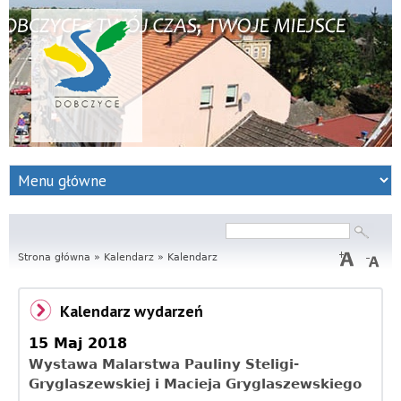
S
e
r
Szukaj
Formularz
wyszukiwania
Strona główna
w
»
Kalendarz
»
Kalendarz
i
Kalendarz wydarzeń
s
15 Maj 2018
I
Wystawa Malarstwa Pauliny Steligi-
Gryglaszewskiej i Macieja Gryglaszewskiego
n