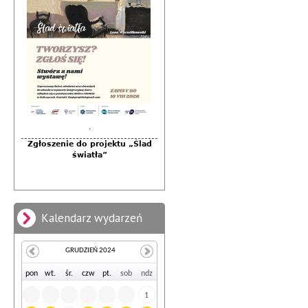
.
.
Zgłoszenie do projektu „Ślad
Warsztaty artystyczno-
integracyjne towarzyszące
światła”
projektowi "Ślad światła" (III -
pejzaż)
Kalendarz wydarzeń
GRUDZIEŃ 2024
po
n
wt
.
śr
.
cz
w
pt
.
so
b
nd
z
1