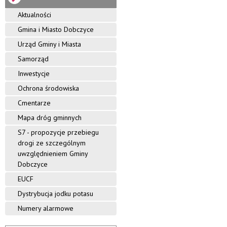
d
k
Z
k
o
c
Y
Aktualności
o
b
y
C
w
a
Gmina i Miasto Dobczyce
j
E
s
C
n
Urząd Gminy i Miasta
k
h
a
i
o
.
Samorząd
c
i
Z
h
Inwestycje
n
n
k
a
Ochrona środowiska
o
k
w
Cmentarze
(
a
L
Mapa dróg gminnych
o
g
S7 - propozycje przebiegu
o
drogi ze szczególnym
)
uwzględnieniem Gminy
"
Dobczyce
EUCF
Dystrybucja jodku potasu
Numery alarmowe