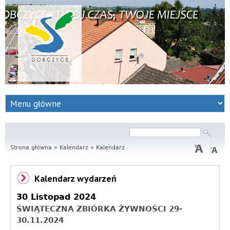
S
e
r
Szukaj
Formularz
wyszukiwania
Strona główna
w
»
Kalendarz
»
Kalendarz
i
Kalendarz wydarzeń
s
30 Listopad 2024
I
ŚWIĄTECZNA ZBIÓRKA ŻYWNOŚCI 29-
30.11.2024
n