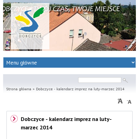
S
e
r
Szukaj
Formularz
wyszukiwania
Strona główna
w
»
Dobczyce - kalendarz imprez na luty-marzec 2014
i
s
Dobczyce - kalendarz imprez na luty-
I
marzec 2014
n