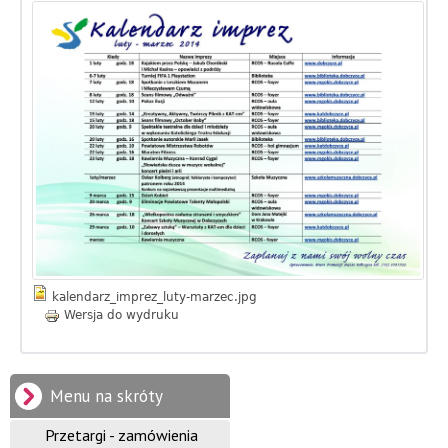
f
o
r
m
a
c
y
j
kalendarz_imprez_luty-marzec.jpg
n
Wersja do wydruku
y
G
Menu na skróty
m
Przetargi - zamówienia