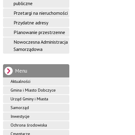
i
publiczne
n
Przetargi na nieruchomości
Przydatne adresy
y
Planowanie przestrzenne
D
Nowoczesna Administracja
o
Samorządowa
b
c
Menu
z
Aktualności
y
Gmina i Miasto Dobczyce
Urząd Gminy i Miasta
c
Samorząd
e
Inwestycje
Ochrona środowiska
Cmentarze