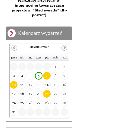
Warsztaty artystyczno-
integracyjne towarzyszące
projektowi "Ślad światła" (II -
portret)
Kalendarz wydarzeń
SIERPIEŃ 2026
po
n
wt
.
śr
.
cz
w
pt
.
so
b
nd
z
1
2
3
4
5
7
8
9
6
10
11
12
13
14
15
16
17
18
19
20
21
22
23
24
25
26
27
28
29
30
31