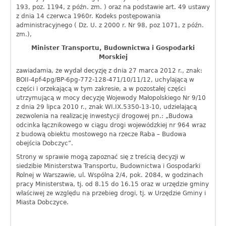
193, poz. 1194, z późn. zm. ) oraz na podstawie art. 49 ustawy
f
z dnia 14 czerwca 1960r. Kodeks postępowania
administracyjnego ( Dz. U. z 2000 r. Nr 98, poz 1071, z późn.
o
zm.),
r
Minister Transportu, Budownictwa i Gospodarki
Morskiej
m
zawiadamia, że wydał decyzję z dnia 27 marca 2012 r., znak:
BOII-4pf-4pg/BP-6pg-772-128-471/10/11/12, uchylającą w
a
części i orzekającą w tym zakresie, a w pozostałej części
utrzymującą w mocy decyzję Wojewody Małopolskiego Nr 9/10
c
z dnia 29 lipca 2010 r., znak WI.IX.5350-13-10, udzielającą
zezwolenia na realizację inwestycji drogowej pn.: „Budowa
y
odcinka łącznikowego w ciągu drogi wojewódzkiej nr 964 wraz
z budową obiektu mostowego na rzecze Raba – Budowa
j
obejścia Dobczyc”.
n
Strony w sprawie mogą zapoznać się z treścią decyzji w
siedzibie Ministerstwa Transportu, Budownictwa i Gospodarki
y
Rolnej w Warszawie, ul. Wspólna 2/4, pok. 2084, w godzinach
pracy Ministerstwa, tj. od 8.15 do 16.15 oraz w urzędzie gminy
G
właściwej ze względu na przebieg drogi, tj. w Urzędzie Gminy i
Miasta Dobczyce.
m