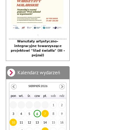
.
Warsztaty artystyczno-
integracyjne towarzyszące
projektowi "Ślad światła" (III -
pejzaż)
Kalendarz wydarzeń
SIERPIEŃ 2026
po
n
wt
.
śr
.
cz
w
pt
.
so
b
nd
z
1
2
3
4
5
7
8
9
6
10
11
12
13
14
15
16