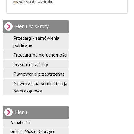
i
Wersja do wydruku
n
y
Menu na skróty
D
Przetargi - zamówienia
o
publiczne
Przetargi na nieruchomości
b
Przydatne adresy
c
Planowanie przestrzenne
z
Nowoczesna Administracja
y
Samorządowa
c
e
Menu
Aktualności
Gmina i Miasto Dobczyce