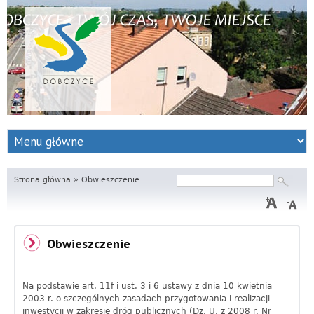
S
e
r
Strona główna
»
Obwieszczenie
Szukaj
Formularz
wyszukiwania
w
i
Obwieszczenie
s
I
Na podstawie art. 11f i ust. 3 i 6 ustawy z dnia 10 kwietnia
2003 r. o szczególnych zasadach przygotowania i realizacji
n
inwestycji w zakresie dróg publicznych (Dz. U. z 2008 r. Nr