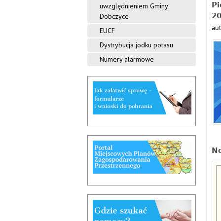
Pi
uwzględnieniem Gminy
20
Dobczyce
aut
EUCF
Dystrybucja jodku potasu
Numery alarmowe
N