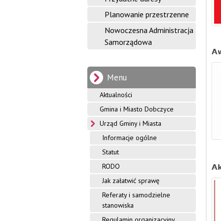
f
Planowanie przestrzenne
o
Nowoczesna Administracja
Samorządowa
r
Aw
m
Menu
a
Aktualności
c
Gmina i Miasto Dobczyce
y
Urząd Gminy i Miasta
j
Informacje ogólne
Statut
n
RODO
Ak
y
Jak załatwić sprawę
G
Referaty i samodzielne
stanowiska
m
Regulamin organizacyjny