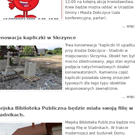
12:00 na kolejną akcję krwiodawstwa.
Krew będzie można oddać w Urzędzie
Gminy i Miasta Dobczyce (sala
konferencyjna, parter).
... więc
nowacja kapliczki w Skrzynce
Trwa konserwacja "kapliczki III upadku
przy drodze Dobczyce - Stadniki w
miejscowości Skrzynka. Obiekt ten był
mocno zdestruowany, jego stan wyma
podjęcia natychmiastowych działań
konserwatorskich. Kamienna część
kapliczki posiadała szereg zniszczeń
typowych dla tego typu obiektów
eksponowanych zewnętrznie.
... więc
ejska Biblioteka Publiczna będzie miała swoją filię w
adnikach.
Miejska Biblioteka Publiczna będzie mi
swoją filię w Stadnikach. W trakcie
modernizacji jest budynek Domu