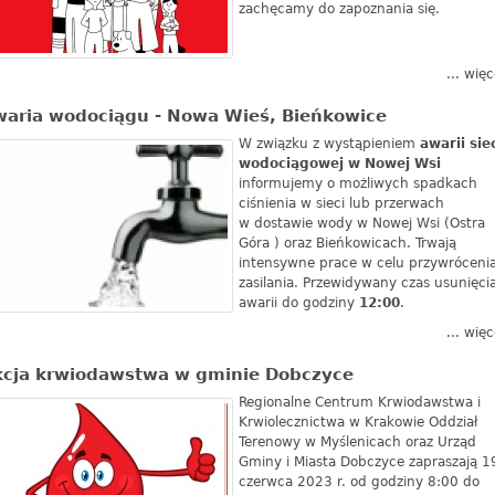
zachęcamy do zapoznania się.
... więc
aria wodociągu - Nowa Wieś, Bieńkowice
W związku z wystąpieniem
awarii sie
wodociągowej w Nowej Wsi
informujemy o możliwych spadkach
ciśnienia w sieci lub przerwach
w dostawie wody w Nowej Wsi (Ostra
Góra ) oraz Bieńkowicach. Trwają
intensywne prace w celu przywróceni
zasilania. Przewidywany czas usunięci
awarii do godziny
12:00
.
... więc
cja krwiodawstwa w gminie Dobczyce
Regionalne Centrum Krwiodawstwa i
Krwiolecznictwa w Krakowie Oddział
Terenowy w Myślenicach oraz Urząd
Gminy i Miasta Dobczyce zapraszają 1
czerwca 2023 r. od godziny 8:00 do