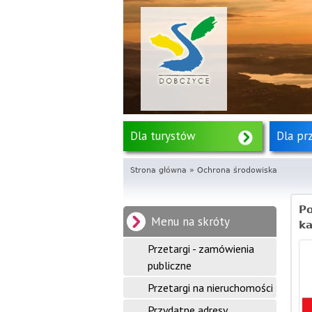
S
Dla turystów
Dla pr
e
Strona główna
»
Ochrona środowiska
r
w
Po
Menu na skróty
k
i
Przetargi - zamówienia
s
publiczne
I
Przetargi na nieruchomości
n
Przydatne adresy