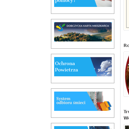
Ro
Tr
W