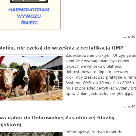
... więc
lniku, nie czekaj do września z certyfikacją QMP
Zadeklarowanie praktyki „Utrzymywan
zgodnie z wymaganiami systemów
jakości” we wniosku o płatność
dobrostanową to dopiero pierwszy
krok. Aby zrealizować praktykę w ram
Systemu QMP, do 30 września 2026 r
musisz posiadać certyfikat wydany pr
upoważnioną jednostkę certyfikującą.
... więc
wa nabór do Dobrowolnej Zasadniczej Służby
ojskowej
Informujemy, że trwa nabór do