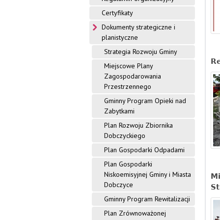
i
Certyfikaty
n
Dokumenty strategiczne i
planistyczne
y
Strategia Rozwoju Gminy
D
Re
Miejscowe Plany
o
Zagospodarowania
Przestrzennego
b
Gminny Program Opieki nad
c
Zabytkami
Plan Rozwoju Zbiornika
z
Dobczyckiego
y
Plan Gospodarki Odpadami
c
Plan Gospodarki
Niskoemisyjnej Gminy i Miasta
Mi
e
Dobczyce
St
Gminny Program Rewitalizacji
Plan Zrównoważonej