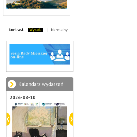
Kontrast:
Wysoki
|
Normalny
Kalendarz wydarzeń
2026-08-10
2026-08-21