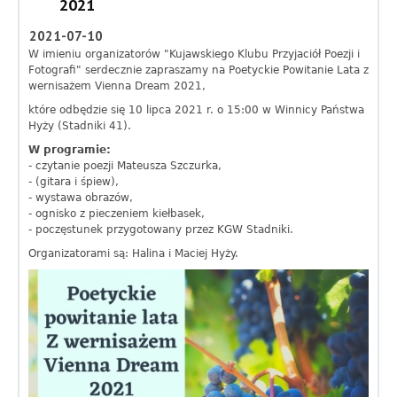
2021
f
2021-07-10
o
W imieniu organizatorów "Kujawskiego Klubu Przyjaciół Poezji i
Fotografi" serdecznie zapraszamy na
Poetyckie Powitanie Lata z
r
wernisażem Vienna Dream 2021,
które odbędzie się 10 lipca 2021 r. o 15:00 w Winnicy Państwa
m
Hyży (Stadniki 41).
a
W programie:
- czytanie poezji Mateusza Szczurka,
c
- (gitara i śpiew),
- wystawa obrazów,
y
- ognisko z pieczeniem kiełbasek,
- poczęstunek przygotowany przez KGW Stadniki.
j
Organizatorami są: Halina i Maciej Hyży.
n
y
G
m