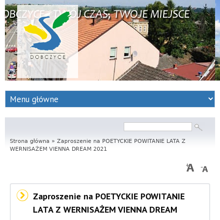
S
e
r
Szukaj
Formularz
wyszukiwania
Strona główna
w
»
Zaproszenie na POETYCKIE POWITANIE LATA Z
WERNISAŻEM VIENNA DREAM 2021
i
s
Zaproszenie na POETYCKIE POWITANIE
I
LATA Z WERNISAŻEM VIENNA DREAM
n