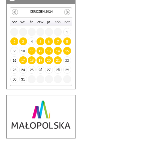
GRUDZIEŃ 2024
po
n
wt
.
śr
.
cz
w
pt
.
so
b
nd
z
1
2
3
4
5
6
7
8
9
10
11
12
13
14
15
16
17
18
19
20
21
22
23
24
25
26
27
28
29
30
31