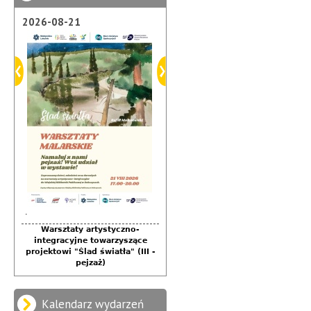
2026-08-07
2026-08-21
.
.
Warsztaty artystyczno-
Warsztaty artystyczno-
integracyjne towarzyszące
integracyjne towarzyszące
projektowi "Ślad światła" (III -
projektowi "Ślad światła" (II -
portret)
pejzaż)
Kalendarz wydarzeń