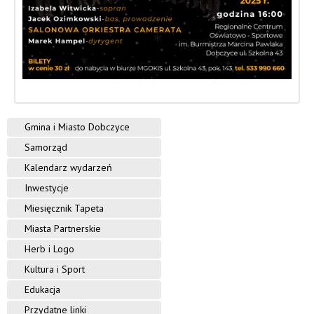
i
n
y
D
o
Gmina i Miasto Dobczyce
b
Samorząd
c
Kalendarz wydarzeń
z
Inwestycje
y
Miesięcznik Tapeta
Miasta Partnerskie
c
Herb i Logo
e
Kultura i Sport
Edukacja
Przydatne linki