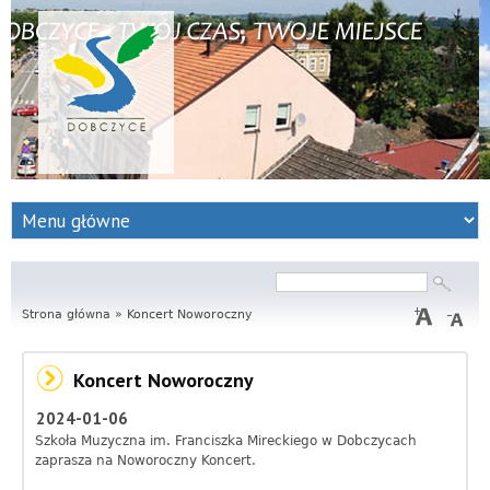
S
e
r
Szukaj
Formularz
wyszukiwania
Strona główna
w
»
Koncert Noworoczny
i
Koncert Noworoczny
s
2024-01-06
I
Szkoła Muzyczna im. Franciszka Mireckiego w Dobczycach
zaprasza na Noworoczny Koncert.
n