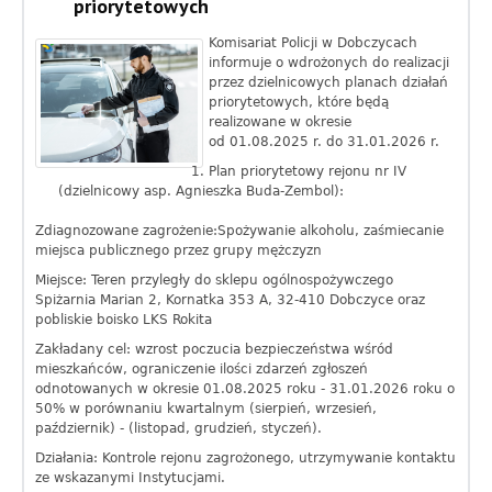
priorytetowych
f
Komisariat Policji w Dobczycach
o
informuje o wdrożonych do realizacji
przez dzielnicowych planach działań
r
priorytetowych, które będą
realizowane w okresie
m
od 01.08.2025 r. do 31.01.2026 r.
Plan priorytetowy rejonu nr IV
a
(dzielnicowy asp. Agnieszka Buda-Zembol):
c
Zdiagnozowane zagrożenie:Spożywanie alkoholu, zaśmiecanie
miejsca publicznego przez grupy mężczyzn
y
Miejsce: Teren przyległy do sklepu ogólnospożywczego
j
Spiżarnia Marian 2, Kornatka 353 A, 32-410 Dobczyce oraz
pobliskie boisko LKS Rokita
n
Zakładany cel: wzrost poczucia bezpieczeństwa wśród
mieszkańców, ograniczenie ilości zdarzeń zgłoszeń
y
odnotowanych w okresie 01.08.2025 roku - 31.01.2026 roku o
50% w porównaniu kwartalnym (sierpień, wrzesień,
G
październik) - (listopad, grudzień, styczeń).
m
Działania: Kontrole rejonu zagrożonego, utrzymywanie kontaktu
ze wskazanymi Instytucjami.