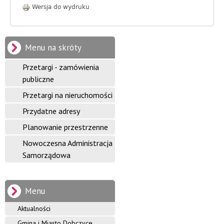
i
Wersja do wydruku
n
y
Menu na skróty
D
Przetargi - zamówienia
o
publiczne
b
Przetargi na nieruchomości
Przydatne adresy
c
Planowanie przestrzenne
z
Nowoczesna Administracja
y
Samorządowa
c
e
Menu
Aktualności
Gmina i Miasto Dobczyce