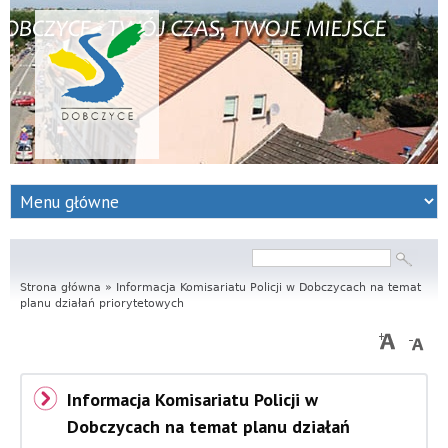
S
e
r
Szukaj
Formularz
wyszukiwania
Strona główna
w
»
Informacja Komisariatu Policji w Dobczycach na temat
planu działań priorytetowych
i
s
Informacja Komisariatu Policji w
I
Dobczycach na temat planu działań
n