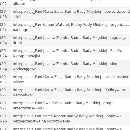
0-02
uliczne
020-
Interpelacja_Pani Marta Zając Radna Rady Miejskiej - dowóz dzieci 
8-28
szkół
020-
Interpelacja_Pan Roman Wątorek Radny Rady Miejskiej - organizacj
8-24
parkingu
020-
Interpelacja_Pani Jolanta Ziemba Radna Rady Miejskiej - regulacja
8-24
drogi
020-
Interpelacja_Pani Jolanta Ziemba Radna Rady Miejskiej - Ścieżka
8-24
Niezapominajka
020-
Interpelacja_Pani Jolanta Ziemba Radna Rady Miejskiej - sieć
8-24
wodociągowa
020-
Interpelacja_Pani Marta Zając Radna Rady Miejskiej - zamieszczanie
8-07
reklam
020-
Interpelacja_Pani Marta Zając Radna Rady Miejskiej - "Odkrywam
7-27
Małopolskę"
020-
Interpelacja_Pani Ewa Kołacz Radna Rady Miejskiej - droga
7-21
Brzączowice- Górki
020-
Interpelacja_Pan Marek Kaczor Radny Rady Miejskiej - poprawa
6-26
bezpieczeństwa na skrzyżowaniu
020-
Interpelacja_Pan Marek Kaczor Radny Rady Miejskiej - poprawa