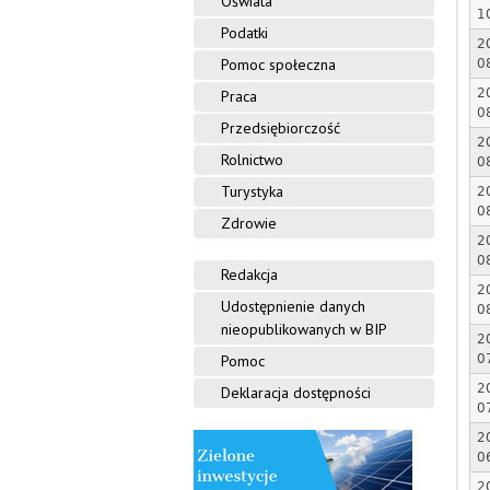
Oświata
1
Podatki
2
Pomoc społeczna
0
2
Praca
0
Przedsiębiorczość
2
Rolnictwo
0
Turystyka
2
0
Zdrowie
2
0
Redakcja
2
Udostępnienie danych
0
nieopublikowanych w BIP
2
0
Pomoc
2
Deklaracja dostępności
0
2
0
2