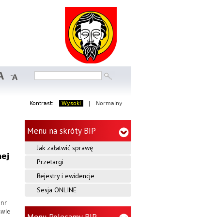
S
e
r
w
Szukaj
Formularz
i
wyszukiwania
s
Kontrast:
Wysoki
|
Normalny
I
Menu na skróty BIP
n
Jak załatwić sprawę
f
nej
Przetargi
o
Rejestry i ewidencje
Sesja ONLINE
r
 nr
m
awie