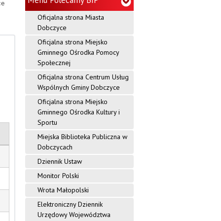
Menu Polecamy BIP
ce
a
Oficjalna strona Miasta
c
Dobczyce
Oficjalna strona Miejsko
y
Gminnego Ośrodka Pomocy
j
Społecznej
Oficjalna strona Centrum Usług
n
Wspólnych Gminy Dobczyce
y
Oficjalna strona Miejsko
Gminnego Ośrodka Kultury i
G
Sportu
m
Miejska Biblioteka Publiczna w
Dobczycach
i
Dziennik Ustaw
n
Monitor Polski
y
Wrota Małopolski
D
Elektroniczny Dziennik
Urzędowy Województwa