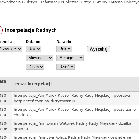
rowadzenia Biuletynu Informacji Publicznej Urzędu Gminy i Miasta Dobczy
Interpelacje Radnych
dencja
Data od
Data do
D
R
D
R
a
o
a
o
M
M
t
k
t
k
i
i
a
a
D
D
e
e
o
d
z
z
s
s
d
o
i
i
i
i
e
e
ą
ą
ata
Temat interpelacji
ń
ń
c
c
020-
Interpelacja_Pan Marek Kaczor Radny Rady Miejskiej - poprawa
0-30
bezpieczeństwa na skrzyżowaniu
020-
Interpelacja_Pan Marek Kaczor Radny Rady Miejskiej - poszerzenie
0-30
chodnika
020-
Interpelacja_Pan Roman Wątorek Radny Rady Miejskiej - działka
0-06
gminna
020-
Interpelacja_Pani Ewa Kołacz Radna Rady Miejskiej - oświetlenie