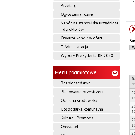
p
Przetargi
Ogłoszenia różne
Nabór na stanowiska urzędnicze
i dyrektorów
Otwarte konkursy ofert
Ka
E-Administracja
Wybory Prezydenta RP 2020
Menu podmiotowe
D
Bezpieczeństwo
Planowanie przestrzeni
2
1
Ochrona środowiska
2
Gospodarka komunalna
1
Kultura i Promocja
2
1
Obywatel
2