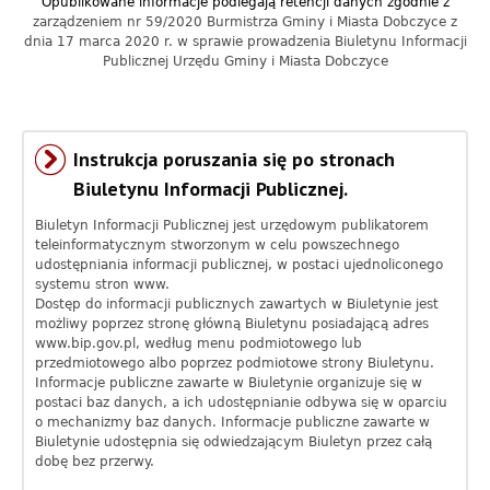
Opublikowane informacje podlegają retencji danych zgodnie z
a
zarządzeniem nr 59/2020 Burmistrza Gminy i Miasta Dobczyce z
dnia 17 marca 2020 r. w sprawie prowadzenia Biuletynu Informacji
c
Publicznej Urzędu Gminy i Miasta Dobczyce
y
j
Instrukcja poruszania się po stronach
n
Biuletynu Informacji Publicznej.
y
Biuletyn Informacji Publicznej jest urzędowym publikatorem
teleinformatycznym stworzonym w celu powszechnego
G
udostępniania informacji publicznej, w postaci ujednoliconego
systemu stron www.
m
Dostęp do informacji publicznych zawartych w Biuletynie jest
możliwy poprzez stronę główną Biuletynu posiadającą adres
i
www.bip.gov.pl
, według menu podmiotowego lub
przedmiotowego albo poprzez podmiotowe strony Biuletynu.
n
Informacje publiczne zawarte w Biuletynie organizuje się w
postaci baz danych, a ich udostępnianie odbywa się w oparciu
y
o mechanizmy baz danych. Informacje publiczne zawarte w
Biuletynie udostępnia się odwiedzającym Biuletyn przez całą
D
dobę bez przerwy.