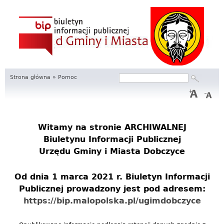
S
e
r
w
Strona główna
»
Pomoc
Szukaj
Formularz
i
wyszukiwania
s
I
Witamy na stronie
ARCHIWALNEJ
Biuletynu Informacji Publicznej
n
Urzędu Gminy i Miasta Dobczyce
f
Od dnia 1 marca 2021 r. Biuletyn Informacji
o
Publicznej prowadzony jest pod adresem:
r
https://bip.malopolska.pl/ugimdobczyce
m