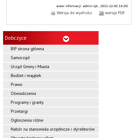
o
autor informacji:
admin
(
pt., 2011-12-02 14:20
)
b
Wersja do wydruku
wersja PDF
c
z
Dobczyce
y
BIP strona główna
c
Samorząd
Urząd Gminy i Miasta
e
Budżet i majątek
Prawo
Oświadczenia
Programy i granty
Przetargi
Ogłoszenia różne
Nabór na stanowiska urzędnicze i dyrektorów