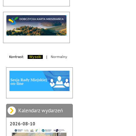
Kontrast:
Wysoki
|
Normalny
Kalendarz wydarzeń
2026-08-10
2026-08-21