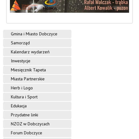
i
n
y
Gmina i Miasto Dobczyce
D
Samorząd
o
Kalendarz wydarzeń
b
Inwestycje
c
Miesięcznik Tapeta
Miasta Partnerskie
z
Herb i Logo
y
Kultura i Sport
c
Edukacja
e
Przydatne linki
NZOZ w Dobczycach
Forum Dobczyce