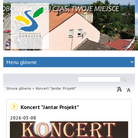
S
e
r
Szukaj
Formularz
wyszukiwania
Strona główna
w
»
Koncert "Jantar Projekt"
i
Koncert "Jantar Projekt"
s
2026-03-08
I
n