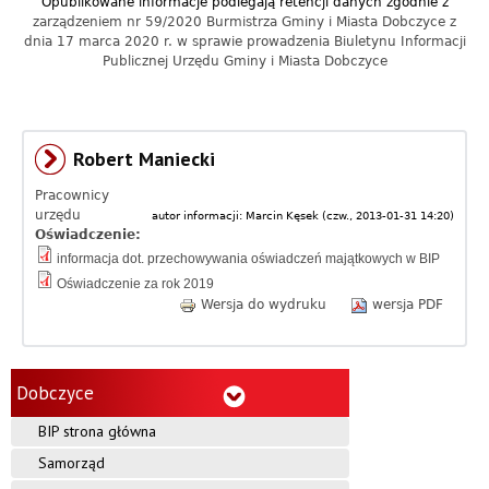
Opublikowane informacje podlegają retencji danych zgodnie z
a
zarządzeniem nr 59/2020 Burmistrza Gminy i Miasta Dobczyce z
dnia 17 marca 2020 r. w sprawie prowadzenia Biuletynu Informacji
c
Publicznej Urzędu Gminy i Miasta Dobczyce
y
j
Robert Maniecki
n
Pracownicy
y
urzędu
autor informacji:
Marcin Kęsek
(
czw., 2013-01-31 14:20
)
Oświadczenie:
G
informacja dot. przechowywania oświadczeń majątkowych w BIP
Oświadczenie za rok 2019
m
Wersja do wydruku
wersja PDF
i
n
Dobczyce
y
BIP strona główna
D
Samorząd