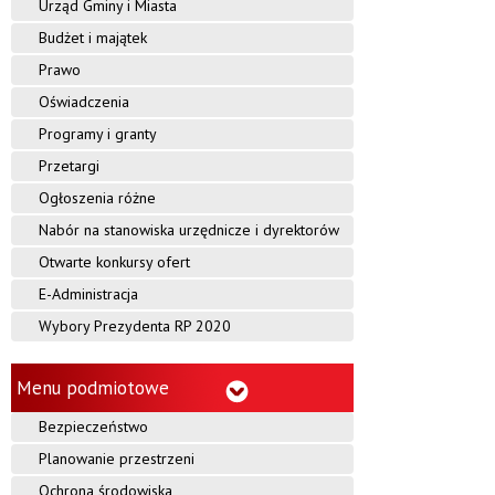
o
Urząd Gminy i Miasta
Budżet i majątek
b
Prawo
c
Oświadczenia
z
Programy i granty
y
Przetargi
Ogłoszenia różne
c
Nabór na stanowiska urzędnicze i dyrektorów
e
Otwarte konkursy ofert
E-Administracja
Wybory Prezydenta RP 2020
Menu podmiotowe
Bezpieczeństwo
Planowanie przestrzeni
Ochrona środowiska