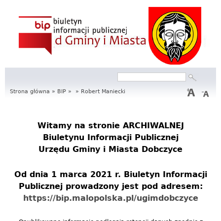
S
e
r
w
Szukaj
Formularz
i
wyszukiwania
Strona główna
»
BIP
»
»
Robert Maniecki
s
I
Witamy na stronie
ARCHIWALNEJ
Biuletynu Informacji Publicznej
n
Urzędu Gminy i Miasta Dobczyce
f
Od dnia 1 marca 2021 r. Biuletyn Informacji
o
Publicznej prowadzony jest pod adresem:
r
https://bip.malopolska.pl/ugimdobczyce
m