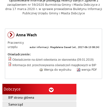
Opublikowane informacje podlegają retencji danych zgodnie z
a
zarządzeniem nr 59/2020 Burmistrza Gminy i Miasta Dobczyce z
dnia 17 marca 2020 r. w sprawie prowadzenia Biuletynu Informacji
c
Publicznej Urzędu Gminy i Miasta Dobczyce
y
j
Anna Wach
n
Pracownicy
y
urzędu
autor informacji:
Magdalena Gaweł
(
wt., 2017-06-13 08:24
)
Oświadczenie:
G
Oświadczenie na dzień odwołania ze stanowiska (09.01.2019)
m
Informacja dot. przechowywania oświadczeń majątkowych w BIP
Wersja do wydruku
wersja PDF
i
n
Dobczyce
y
BIP strona główna
D
Samorząd