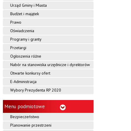
o
Urząd Gminy i Miasta
b
Budżet i majątek
c
Prawo
Oświadczenia
z
Programy i granty
y
Przetargi
c
Ogłoszenia różne
e
Nabór na stanowiska urzędnicze i dyrektorów
Otwarte konkursy ofert
E-Administracja
Wybory Prezydenta RP 2020
Menu podmiotowe
Bezpieczeństwo
Planowanie przestrzeni