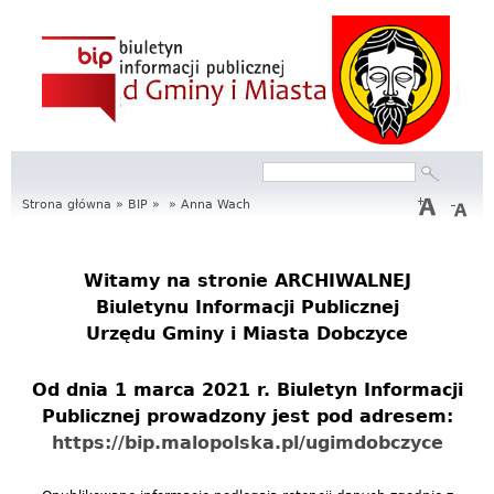
S
e
r
w
Szukaj
Formularz
i
wyszukiwania
Strona główna
»
BIP
»
»
Anna Wach
s
I
Witamy na stronie
ARCHIWALNEJ
Biuletynu Informacji Publicznej
n
Urzędu Gminy i Miasta Dobczyce
f
Od dnia 1 marca 2021 r. Biuletyn Informacji
o
Publicznej prowadzony jest pod adresem:
r
https://bip.malopolska.pl/ugimdobczyce
m