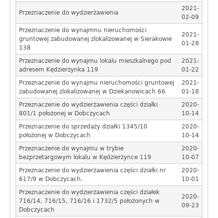
o
2021-
Przeznaczenie do wydzierżawienia
02-09
b
Przeznaczenie do wynajmnu nieruchomości
2021-
c
gruntowej zabudowanej zlokalizowanej w Sierakowie
01-28
138
z
Przeznaczenie do wynajmu lokalu mieszkalnego pod
2021-
adresem Kędzierzynka 119
01-22
y
Przeznaczenie do wynajmu nieruchomości gruntowej
2021-
c
zabudowanej zlokalizowanej w Dziekanowicach 66
01-18
Przeznaczenie do wydzierżawienia części działki
2020-
e
801/1 położonej w Dobczycach
10-14
Przeznaczenie do sprzedaży działki 1345/10
2020-
położonej w Dobczycach
10-14
Przeznaczenie do wynajmu w trybie
2020-
bezprzetargowym lokalu w Kędzierzynce 119
10-07
Przeznaczenie do wydzierżawienia części działki nr
2020-
617/9 w Dobczycach.
10-01
Przeznaczenie do wydzierżawienia części działek
2020-
716/14, 716/15, 716/16 i 1732/5 położonych w
09-23
Dobczycach