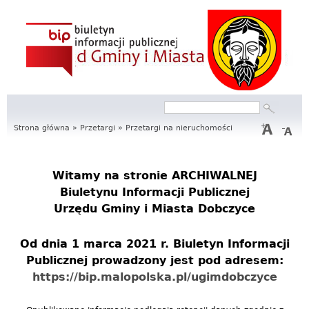
S
e
r
w
Szukaj
Formularz
i
wyszukiwania
Strona główna
»
Przetargi
»
Przetargi na nieruchomości
s
I
Witamy na stronie
ARCHIWALNEJ
Biuletynu Informacji Publicznej
n
Urzędu Gminy i Miasta Dobczyce
f
Od dnia 1 marca 2021 r. Biuletyn Informacji
o
Publicznej prowadzony jest pod adresem:
r
https://bip.malopolska.pl/ugimdobczyce
m