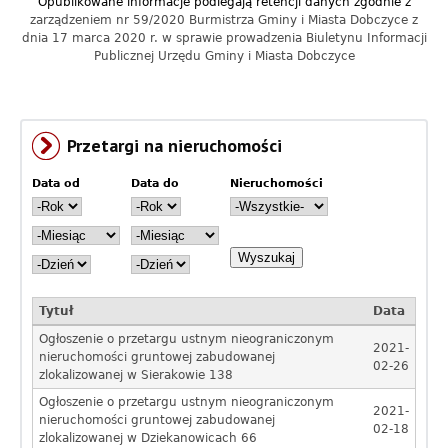
Opublikowane informacje podlegają retencji danych zgodnie z
a
zarządzeniem nr 59/2020 Burmistrza Gminy i Miasta Dobczyce z
dnia 17 marca 2020 r. w sprawie prowadzenia Biuletynu Informacji
c
Publicznej Urzędu Gminy i Miasta Dobczyce
y
j
Przetargi na nieruchomości
n
Data od
Data do
Nieruchomości
y
D
R
D
R
a
o
a
o
M
M
G
t
k
t
k
i
i
a
a
D
D
e
e
o
d
m
z
z
s
s
d
o
i
i
i
i
i
e
e
ą
ą
Tytuł
Data
ń
ń
c
c
Ogłoszenie o przetargu ustnym nieograniczonym
n
2021-
nieruchomości gruntowej zabudowanej
02-26
zlokalizowanej w Sierakowie 138
y
Ogłoszenie o przetargu ustnym nieograniczonym
2021-
D
nieruchomości gruntowej zabudowanej
02-18
zlokalizowanej w Dziekanowicach 66